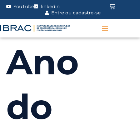
YouTube
linkedin
Entre ou cadastre-se
Ano
do