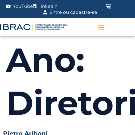
YouTube
linkedin
Entre ou cadastre-se
Ano:
Diretor
Pietro Ariboni