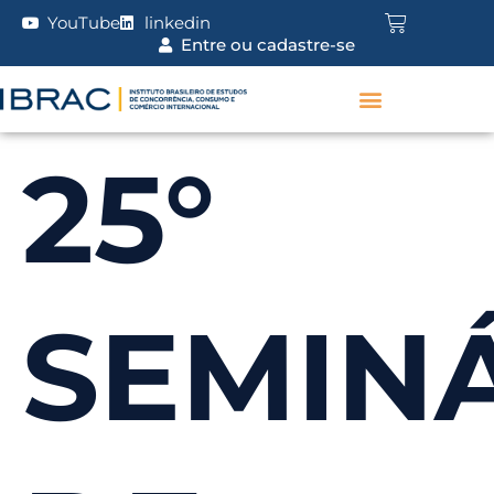
YouTube
linkedin
Entre ou cadastre-se
25°
SEMIN