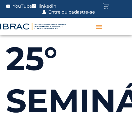
YouTube
linkedin
Entre ou cadastre-se
25°
SEMIN