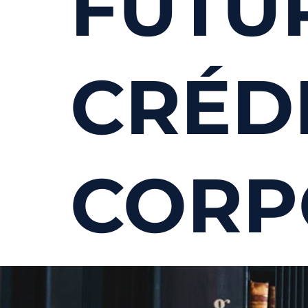
FUTU
CRÉD
CORP