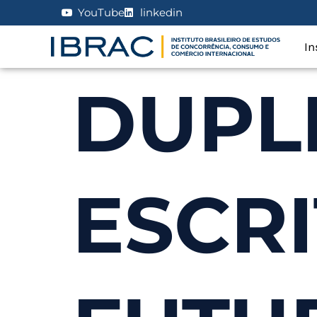
YouTube
linkedin
In
DUPL
ESCRI