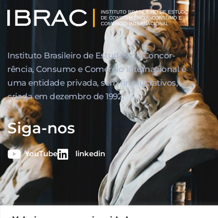
Instituto Brasileiro de Estudos de Concor­
rência, Consumo e Comércio Internacional é
uma entidade privada, sem fins lucrativos,
criada em dezembro de 1992.
Siga-nos
YouTube
linkedin