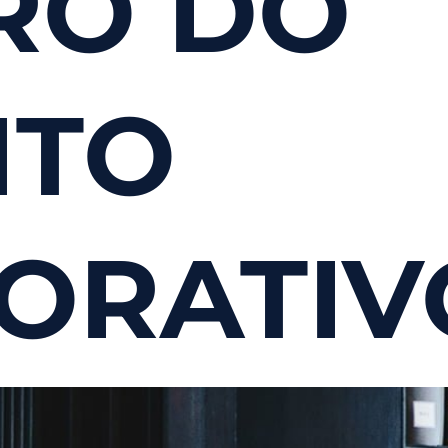
RO DO
ITO
ORATIV