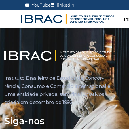
YouTube
linkedin
In
Instituto Brasileiro de Estudos de Concor­
rência, Consumo e Comércio Internacional é
uma entidade privada, sem fins lucrativos,
criada em dezembro de 1992.
Siga-nos