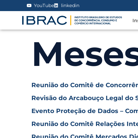
YouTube
linkedin
In
Mese
Reunião do Comitê de Concorrê
Revisão do Arcabouço Legal do S
Evento Proteção de Dados – Com
Reunião do Comitê Relações Int
Reunião do Comitê Mercados Dig