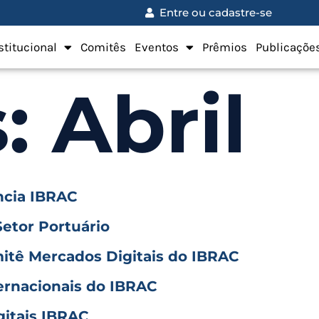
Entre ou cadastre-se
stitucional
Comitês
Eventos
Prêmios
Publicaçõe
s:
Abril
ncia IBRAC
etor Portuário
itê Mercados Digitais do IBRAC
ernacionais do IBRAC
itais IBRAC