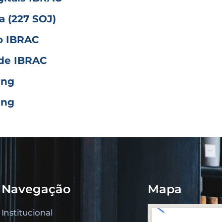
 (227 SOJ)
o IBRAC
ade IBRAC
ing
ing
Navegação
Mapa
Institucional