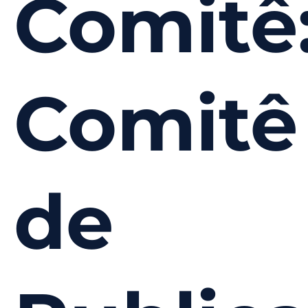
Comitê
Comitê
de