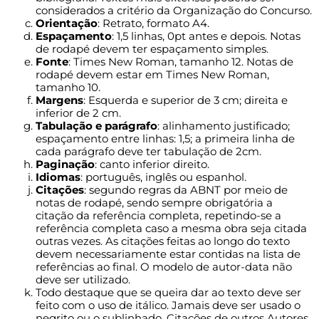
considerados a critério da Organização do Concurso.
Orientação
: Retrato, formato A4.
Espaçamento
: 1,5 linhas, 0pt antes e depois. Notas
de rodapé devem ter espaçamento simples.
Fonte
: Times New Roman, tamanho 12. Notas de
rodapé devem estar em Times New Roman,
tamanho 10.
Margens
: Esquerda e superior de 3 cm; direita e
inferior de 2 cm.
Tabulação e parágrafo
: alinhamento justificado;
espaçamento entre linhas: 1,5; a primeira linha de
cada parágrafo deve ter tabulação de 2cm.
Paginação
: canto inferior direito.
Idiomas
: português, inglês ou espanhol.
Citações
: segundo regras da ABNT por meio de
notas de rodapé, sendo sempre obrigatória a
citação da referência completa, repetindo-se a
referência completa caso a mesma obra seja citada
outras vezes. As citações feitas ao longo do texto
devem necessariamente estar contidas na lista de
referências ao final. O modelo de autor-data não
deve ser utilizado.
Todo destaque que se queira dar ao texto deve ser
feito com o uso de itálico. Jamais deve ser usado o
negrito ou o sublinhado. Citações de outros Autores