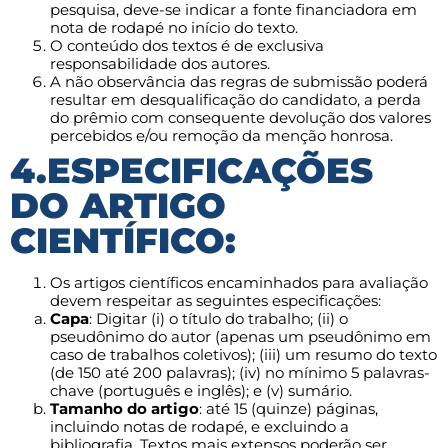
pesquisa, deve-se indicar a fonte financiadora em
nota de rodapé no início do texto.
O conteúdo dos textos é de exclusiva
responsabilidade dos autores.
A não observância das regras de submissão poderá
resultar em desqualificação do candidato, a perda
do prêmio com consequente devolução dos valores
percebidos e/ou remoção da menção honrosa.
4.ESPECIFICAÇÕES
DO ARTIGO
CIENTÍFICO:
Os artigos científicos encaminhados para avaliação
devem respeitar as seguintes especificações:
Capa
: Digitar (i) o título do trabalho; (ii) o
pseudônimo do autor (apenas um pseudônimo em
caso de trabalhos coletivos); (iii) um resumo do texto
(de 150 até 200 palavras); (iv) no mínimo 5 palavras-
chave (português e inglês); e (v) sumário.
Tamanho do artigo
: até 15 (quinze) páginas,
incluindo notas de rodapé, e excluindo a
bibliografia. Textos mais extensos poderão ser