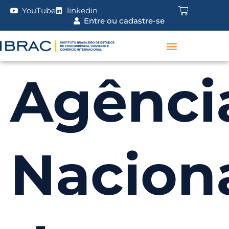
YouTube
linkedin
Entre ou cadastre-se
Agênci
Nacion