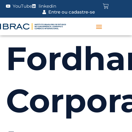
YouTube
linkedin
Entre ou cadastre-se
Fordh
Corpor