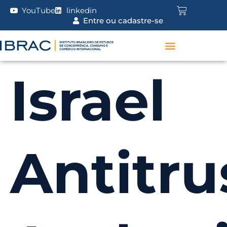
YouTube
linkedin
Entre ou cadastre-se
Israel
Antitru