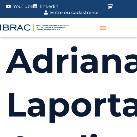
YouTube
linkedin
Entre ou cadastre-se
Adrian
Laport