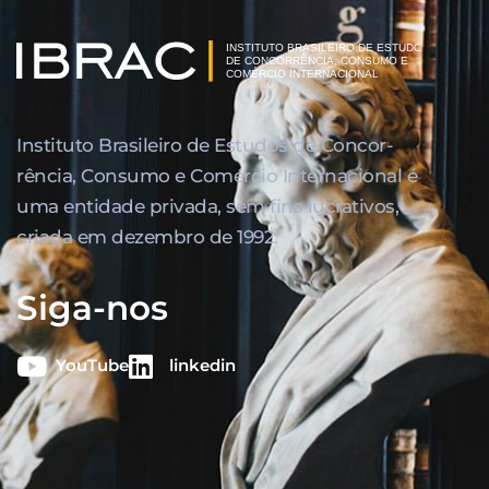
Instituto Brasileiro de Estudos de Concor­
rência, Consumo e Comércio Internacional é
uma entidade privada, sem fins lucrativos,
criada em dezembro de 1992.
Siga-nos
YouTube
linkedin