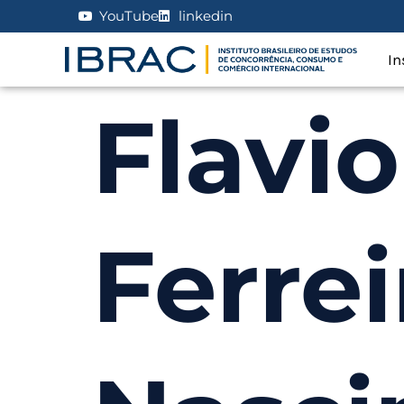
YouTube
linkedin
In
Flavi
Ferrei