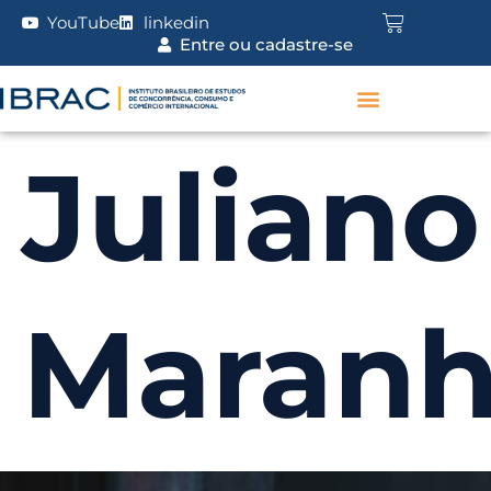
YouTube
linkedin
Entre ou cadastre-se
Juliano
Maran