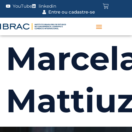
YouTube
linkedin
Entre ou cadastre-se
Marcel
Mattiu