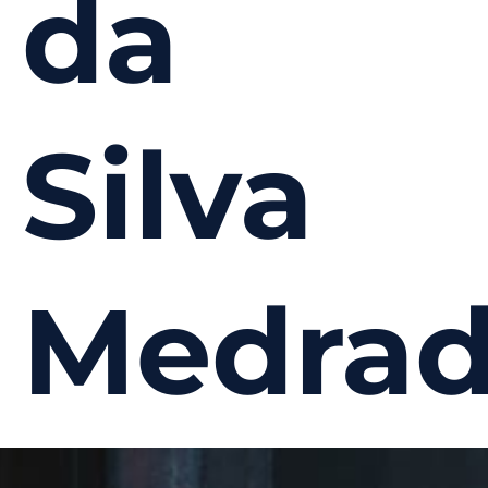
da
Silva
Medra