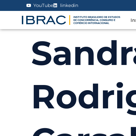
YouTube
linkedin
In
Sandr
Rodri