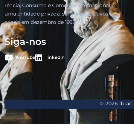
rência, Consumo e Comércio Internacional é
uma entidade privada, sem fins lucrativos,
criada em dezembro de 1992.
Siga-nos
YouTube
linkedin
© 2026
Ibrac.