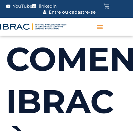
YouTube
linkedin
Entre ou cadastre-se
COMEN
IBRAC