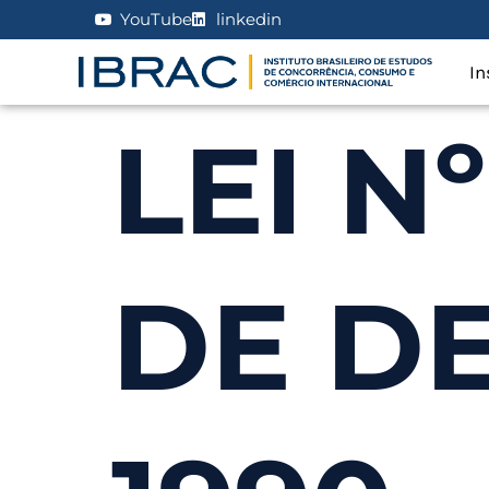
YouTube
linkedin
In
LEI Nº
DE D