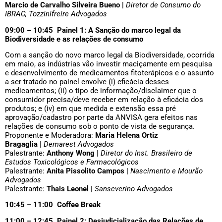
Marcio de Carvalho Silveira Bueno
|
Diretor de Consumo do
IBRAC, Tozzinifreire Advogados
09:00 – 10:45 Painel 1: A Sanção do marco legal da
Biodiversidade e as relações de consumo
Com a sanção do novo marco legal da Biodiversidade, ocorrida
em maio, as indústrias vão investir maciçamente em pesquisa
e desenvolvimento de medicamentos fitoterápicos e o assunto
a ser tratado no painel envolve (i) eficácia desses
medicamentos; (ii) o tipo de informação/disclaimer que o
consumidor precisa/deve receber em relação à eficácia dos
produtos; e (iv) em que medida e extensão essa pré
aprovação/cadastro por parte da ANVISA gera efeitos nas
relações de consumo sob o ponto de vista de segurança.
Proponente e Moderadora:
Maria Helena Ortiz
Bragaglia
|
Demarest Advogados
Palestrante:
Anthony Wong
|
Diretor do Inst. Brasileiro de
Estudos Toxicológicos e Farmacológicos
Palestrante:
Anita Pissolito Campos |
Nascimento e Mourão
Advogados
Palestrante:
Thais Leonel
|
Sanseverino Advogados
10:45 – 11:00 Coffee Break
11:00 – 12:45 Painel 2: Desjudicialização das Relações de