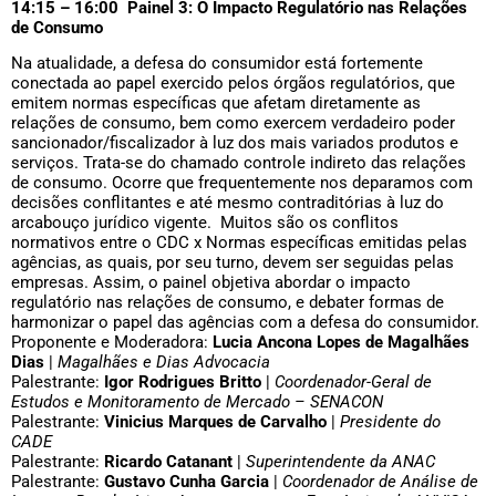
14:15 – 16:00 Painel 3: O Impacto Regulatório nas Relações
de Consumo
Na atualidade, a defesa do consumidor está fortemente
conectada ao papel exercido pelos órgãos regulatórios, que
emitem normas específicas que afetam diretamente as
relações de consumo, bem como exercem verdadeiro poder
sancionador/fiscalizador à luz dos mais variados produtos e
serviços. Trata-se do chamado controle indireto das relações
de consumo. Ocorre que frequentemente nos deparamos com
decisões conflitantes e até mesmo contraditórias à luz do
arcabouço jurídico vigente. Muitos são os conflitos
normativos entre o CDC x Normas específicas emitidas pelas
agências, as quais, por seu turno, devem ser seguidas pelas
empresas. Assim, o painel objetiva abordar o impacto
regulatório nas relações de consumo, e debater formas de
harmonizar o papel das agências com a defesa do consumidor.
Proponente e Moderadora:
Lucia Ancona Lopes de Magalhães
Dias
|
Magalhães e Dias Advocacia
Palestrante:
Igor Rodrigues Britto
|
Coordenador-Geral de
Estudos e Monitoramento de Mercado – SENACON
Palestrante:
Vinicius Marques de Carvalho
|
Presidente do
CADE
Palestrante:
Ricardo Catanant
|
Superintendente da ANAC
Palestrante:
Gustavo Cunha Garcia
|
Coordenador de Análise de