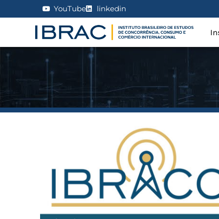
YouTube
linkedin
In