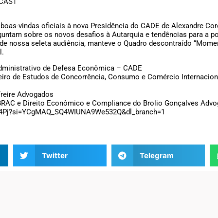
CCAST
as-vindas oficiais à nova Presidência do CADE de Alexandre Corde
ntam sobre os novos desafios à Autarquia e tendências para a polí
 de nossa seleta audiência, manteve o Quadro descontraído “Mome
l.
Administrativo de Defesa Econômica – CADE
leiro de Estudos de Concorrência, Consumo e Comércio Internacional
iFreire Advogados
o IBRAC e Direito Econômico e Compliance do Brolio Gonçalves Ad
Kdl4Pj?si=YCgMAQ_SQ4WIUNA9We532Q&dl_branch=1
Twitter
Telegram