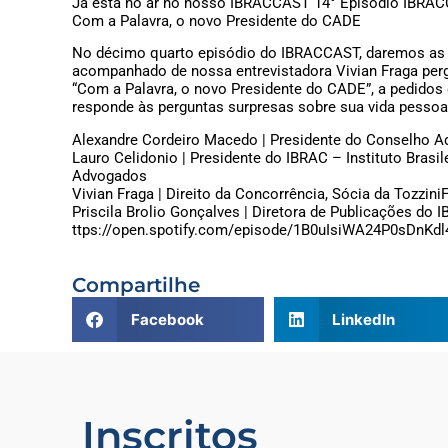
Já está no ar no nosso IBRACCAST 14° Episódio IBRA
Com a Palavra, o novo Presidente do CADE
No décimo quarto episódio do IBRACCAST, daremos as bo
acompanhado de nossa entrevistadora Vivian Fraga pergu
“Com a Palavra, o novo Presidente do CADE”, a pedidos
responde às perguntas surpresas sobre sua vida pessoa
Alexandre Cordeiro Macedo | Presidente do Conselho 
Lauro Celidonio | Presidente do IBRAC – Instituto Brasi
Advogados
Vivian Fraga | Direito da Concorrência, Sócia da Tozzin
Priscila Brolio Gonçalves | Diretora de Publicações d
ttps://open.spotify.com/episode/1B0uIsiWA24P0sDn
Compartilhe
Facebook
LinkedIn
Inscritos