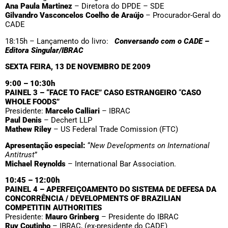
Ana Paula Martinez
– Diretora do DPDE – SDE
Gilvandro Vasconcelos Coelho de Araújo
– Procurador-Geral do
CADE
18:15h – Lançamento do livro:
Conversando com o CADE –
Editora Singular/IBRAC
SEXTA FEIRA, 13 DE NOVEMBRO DE 2009
9:00 – 10:30h
PAINEL 3 – “FACE TO FACE” CASO ESTRANGEIRO
“
CASO
WHOLE FOODS”
Presidente:
Marcelo Calliari
– IBRAC
Paul Denis
– Dechert LLP
Mathew Riley
– US Federal Trade Comission (FTC)
Apresentação especial:
“
New Developments on International
Antitrust
”
Michael Reynolds
– International Bar Association.
10:45 – 12:00h
PAINEL 4 – APERFEIÇOAMENTO DO SISTEMA DE DEFESA DA
CONCORRÊNCIA /
DEVELOPMENTS OF BRAZILIAN
COMPETITIN AUTHORITIES
Presidente:
Mauro Grinberg
– Presidente do IBRAC
Ruy Coutinho
– IBRAC, (ex-presidente do CADE)