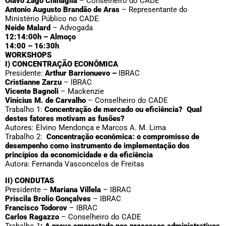
Olavo Zago Chinaglia
– Conselheiro do CADE
Antonio Augusto Brandão de Aras
– Representante do
Ministério Público no CADE
Neide Malard
– Advogada
12:14:00h – Almoço
14:00 – 16:30h
WORKSHOPS
I) CONCENTRAÇÃO ECONÔMICA
Presidente:
Arthur Barrionuevo –
IBRAC
Cristianne Zarzu
– IBRAC
Vicente Bagnoli
– Mackenzie
Vinícius M. de Carvalho
– Conselheiro do CADE
Trabalho 1:
Concentração de mercado ou eficiência? Qual
destes fatores motivam as fusões?
Autores: Elvino Mendonça e Marcos A. M. Lima
Trabalho 2:
Concentração econômica: o compromisso de
desempenho como instrumento de implementação dos
princípios da economicidade e da eficiência
Autora: Fernanda Vasconcelos de Freitas
II) CONDUTAS
Presidente –
Mariana Villela
– IBRAC
Priscila Brolio Gonçalves
– IBRAC
Francisco Todorov
– IBRAC
Carlos Ragazzo
– Conselheiro do CADE
Trabalho 1
: A prova emprestada nos processos administrativos