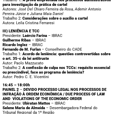
para investigação da prática de cartel
Autores:
José Del Chiaro Ferreira da Rosa, Ademir Antonio
Pereira Júnior e Juliana Maia Daniel
Trabalho 2:
Considerações sobre o auxílio a cartel
Autora: Leila Cristina Ferraresi
III) LENIÊNCIA E TCC
Presidente:
Laércio Farina
– IBRAC
Guilherme Ribas
– IBRAC
Ricardo Inglez
– IBRAC
Fernando de M. Furlan
– Conselheiro do CADE
Trabalho 1:
Acordo de leniência: questões controvertidas sobre
o art. 35-c da lei antitruste
Autor: Paolo Mazzucato
Trabalho 2:
A confissão de culpa nos TCCs: requisito essencial
ou prescindível, face ao programa de leniência?
Autor: Pedro C. E. Vicentini
16:45 – 18:00h
PAINEL 2
–
DEVIDO PROCESSO LEGAL NOS PROCESSOS DE
INFRAÇÃO À ORDEM ECONÔMICA /
DUE PROCESS OF LAW
AND
VIOLATIONS OF THE ECONOMIC ORDER
Presidente:
Ubiratan Mattos
– IBRAC
Selene Maria de Almeida
– Desembargadora Federal do
Tribunal Regional da 1ª Região