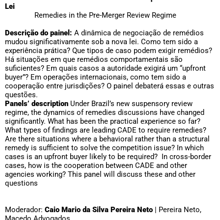
Lei
Remedies in the Pre-Merger Review Regime
Descrição do painel:
A dinâmica de negociação de remédios
mudou significativamente sob a nova lei. Como tem sido a
experiência prática? Que tipos de caso podem exigir remédios?
Há situações em que remédios comportamentais são
suficientes? Em quais casos a autoridade exigirá um “upfront
buyer”? Em operações internacionais, como tem sido a
cooperação entre jurisdições? O painel debaterá essas e outras
questões.
Panels’ description
Under Brazil’s new suspensory review
regime, the dynamics of remedies discussions have changed
significantly. What has been the practical experience so far?
What types of findings are leading CADE to require remedies?
Are there situations where a behavioral rather than a structural
remedy is sufficient to solve the competition issue? In which
cases is an upfront buyer likely to be required? In cross-border
cases, how is the cooperation between CADE and other
agencies working? This panel will discuss these and other
questions
Moderador:
Caio Mario da Silva Pereira Neto
| Pereira Neto,
Macedo Advogados