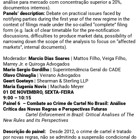
análise para mercado com concentração superior a 20%,
documentos internos).
Panels’ description:
Debate on practical issues faced by
notifying parties during the first year of the new regime in the
context of filings made under the so-called “complete” filing
form (e.g. lack of clear timetable for the pre-notification
discussions, difficulties to produce market data, possibility of
narrowing down the scope of the analysis to focus on “affected
markets”, internal documents).
Moderador:
Marcio Dias Soares
| Mattos Filho, Veiga Filho,
Marrey Jr. e Quiroga Advogados
Mario Sergio Gordilho
| Superintendência Geral do CADE
Olavo Chinaglia
| Veirano Advogados
Geert Goeteyn
| Shearman & Sterling LLP
Maria Eugenia Novis
| Machado Meyer
01 DE NOVEMBRO, SEXTA-FEIRA
9:00 – 10:15
Painel 6 – Combate ao Crime de Cartel No Brasil: Análise
Crítica das Novas Regras e Perspectivas Futuras
Cartel Enforcement in Brazil: Critical Analises of The
New Rules and its Perspectives
Descrição do painel:
Desde 2012, o crime de cartel é tratado
por novas regras, não se admitindo a suspensão condicional do