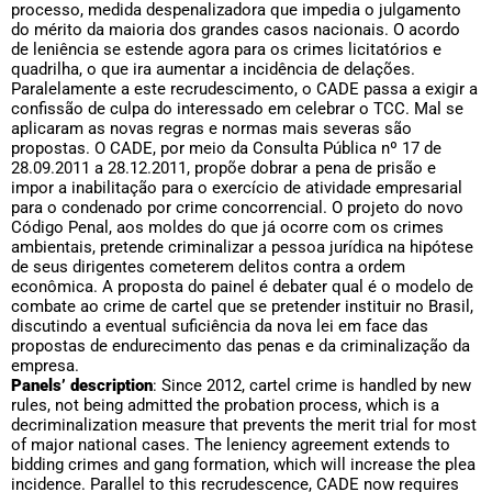
processo, medida despenalizadora que impedia o julgamento
do mérito da maioria dos grandes casos nacionais. O acordo
de leniência se estende agora para os crimes licitatórios e
quadrilha, o que ira aumentar a incidência de delações.
Paralelamente a este recrudescimento, o CADE passa a exigir a
confissão de culpa do interessado em celebrar o TCC. Mal se
aplicaram as novas regras e normas mais severas são
propostas. O CADE, por meio da Consulta Pública nº 17 de
28.09.2011 a 28.12.2011, propõe dobrar a pena de prisão e
impor a inabilitação para o exercício de atividade empresarial
para o condenado por crime concorrencial. O projeto do novo
Código Penal, aos moldes do que já ocorre com os crimes
ambientais, pretende criminalizar a pessoa jurídica na hipótese
de seus dirigentes cometerem delitos contra a ordem
econômica. A proposta do painel é debater qual é o modelo de
combate ao crime de cartel que se pretender instituir no Brasil,
discutindo a eventual suficiência da nova lei em face das
propostas de endurecimento das penas e da criminalização da
empresa.
Panels’ description
: Since 2012, cartel crime is handled by new
rules, not being admitted the probation process, which is a
decriminalization measure that prevents the merit trial for most
of major national cases. The leniency agreement extends to
bidding crimes and gang formation, which will increase the plea
incidence. Parallel to this recrudescence, CADE now requires