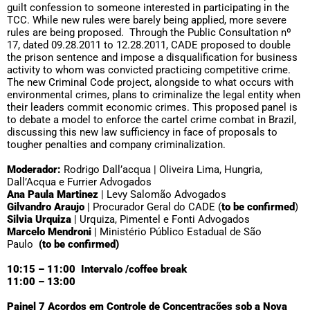
guilt confession to someone interested in participating in the
TCC. While new rules were barely being applied, more severe
rules are being proposed. Through the Public Consultation nº
17, dated 09.28.2011 to 12.28.2011, CADE proposed to double
the prison sentence and impose a disqualification for business
activity to whom was convicted practicing competitive crime.
The new Criminal Code project, alongside to what occurs with
environmental crimes, plans to criminalize the legal entity when
their leaders commit economic crimes. This proposed panel is
to debate a model to enforce the cartel crime combat in Brazil,
discussing this new law sufficiency in face of proposals to
tougher penalties and company criminalization.
Moderador:
Rodrigo Dall’acqua | Oliveira Lima, Hungria,
Dall’Acqua e Furrier Advogados
Ana Paula Martinez
| Levy Salomão Advogados
Gilvandro Araujo
| Procurador Geral do CADE (
to be confirmed
)
Silvia Urquiza
| Urquiza, Pimentel e Fonti Advogados
Marcelo Mendroni
| Ministério Público Estadual de São
Paulo
(to be confirmed)
10:15 – 11:00 Intervalo /coffee break
11:00 – 13:00
Painel 7 Acordos em Controle de Concentrações sob a Nova