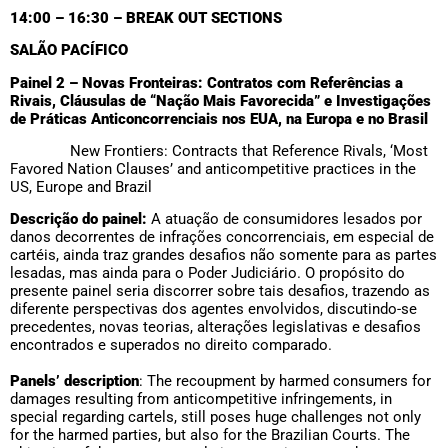
14:00 – 16:30 – BREAK OUT SECTIONS
SALÃO PACÍFICO
Painel 2 – Novas Fronteiras: Contratos com Referências a
Rivais, Cláusulas de “Nação Mais Favorecida” e Investigações
de Práticas Anticoncorrenciais nos EUA, na Europa e no Brasil
New Frontiers: Contracts that Reference Rivals, ‘Most
Favored Nation Clauses’ and anticompetitive practices in the
US, Europe and Brazil
Descrição do painel:
A atuação de consumidores lesados por
danos decorrentes de infrações concorrenciais, em especial de
cartéis, ainda traz grandes desafios não somente para as partes
lesadas, mas ainda para o Poder Judiciário. O propósito do
presente painel seria discorrer sobre tais desafios, trazendo as
diferente perspectivas dos agentes envolvidos, discutindo-se
precedentes, novas teorias, alterações legislativas e desafios
encontrados e superados no direito comparado.
Panels’ description
: The recoupment by harmed consumers for
damages resulting from anticompetitive infringements, in
special regarding cartels, still poses huge challenges not only
for the harmed parties, but also for the Brazilian Courts. The