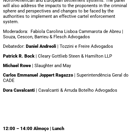
North-American and European settlement systems. The panel
will also address the impacts to the proponents in the criminal
sphere and perspectives and changes to be faced by the
authorities to implement an effective cartel enforcement
system.
Moderadora: Fabíola Carolina Lisboa Cammarota de Abreu |
Souza, Cescon, Barrieu & Flesch Advogados
Debatedor:
Daniel Andreoli
| Tozzini e Freire Advogados
Patrick R. Bock
| Cleary Gottlieb Steen & Hamilton LLP
Michael Rowe
| Slaughter and May
Carlos Emmanuel Joppert Ragazzo
| Superintendência Geral do
CADE
Dora Cavalcanti
| Cavalcanti & Arruda Botelho Advogados
12:00 – 14:00 Almoço | Lunch