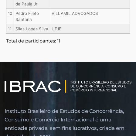
de Paula Jr
10
Pedro Fileto
VILLAMIL ADVOGADOS
Santana
11
Silas Lopes Silva
UFJF
Total de participantes: 11
Instituto Brasileiro de Estudos de Concor­rência,
Consumo e Comércio Internacional é uma
entidade privada, sem fins lucrativos, criada em