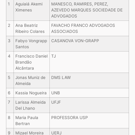
1
Aguiaiá Akemi
MANESCO, RAMIRES, PEREZ,
Ximenes
AZEVEDO MARQUES SOCIEDADE DE
ADVOGADOS
2
Ana Beatriz
FAVACHO FRANCO ADVOGADOS
Ribeiro Colares
ASSOCIADOS
3
Fabyo Vongrapp
CASANOVA VON-GRAPP
Santos
4
Francisco Daniel
TJ
Brandão
Alcântara
5
Jonas Muniz de
DMS LAW
Almeida
6
Kassia Nogueira
UNB
7
Larissa Almeida
UFJF
Del Lhano
8
Maria Paula
PROFESSORA USP
Bertran
9
Mizael Moreira
UERJ