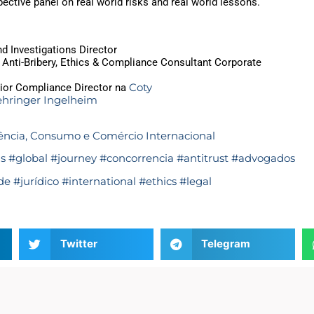
ctive panel on real world risks and real world lessons.
 Investigations Director
, Anti-Bribery, Ethics & Compliance Consultant Corporate
Coty
nior Compliance Director na
hringer Ingelheim
rrência, Consumo e Comércio Internacional
ns
#global
#journey
#concorrencia
#antitrust
#advogados
de
#jurídico
#international
#ethics
#legal
Twitter
Telegram