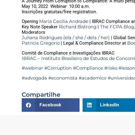
A Journey From Corruption to Compliance: A multi perspe
May 10, 2022 Webinar 10:00 a.m.
Inscrições gratuitas/free registration.
Maria Cecilia Andrade
Opening
| IBRAC Compliance and
Richard Bistrong
The FCPA Blog
Key Note Speaker
|
Moderators
Juliana Rodrigues (ela / she / dela / her)
| Global Se
Patricia Gregorio
Boe
| Legal & Compliance Director at
Comitê de Compliance e Investigações IBRAC
IBRAC – Instituto Brasileiro de Estudos de Conco
#webinar
#Corruption
#Compliance
#risks
#lesso
#advogada
#economista
#academico
#universida
Compartilhe
Facebook
LinkedIn