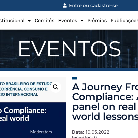
Entre ou cadastre-se
stitucional
Comitês
Eventos
Prêmios
Publicaçõe
EVENTOS
A Journey Fr
Compliance: 
panel on real
world lessons
Data:
10.05.2022
Inscritos:
0