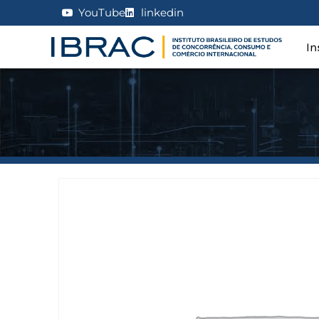
YouTube
linkedin
In