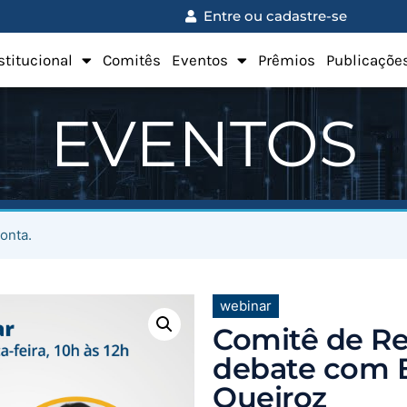
Entre ou cadastre-se
stitucional
Comitês
Eventos
Prêmios
Publicaçõe
EVENTOS
onta.
webinar
Comitê de Re
debate com 
Queiroz