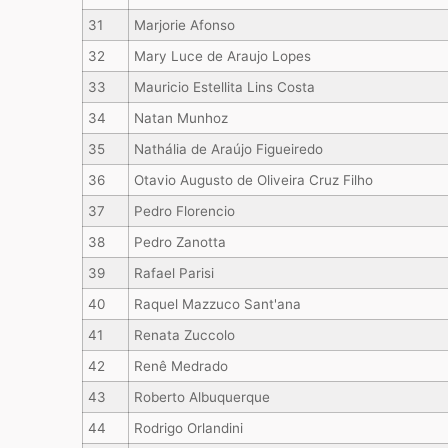
31
Marjorie Afonso
32
Mary Luce de Araujo Lopes
33
Mauricio Estellita Lins Costa
34
Natan Munhoz
35
Nathália de Araújo Figueiredo
36
Otavio Augusto de Oliveira Cruz Filho
37
Pedro Florencio
38
Pedro Zanotta
39
Rafael Parisi
40
Raquel Mazzuco Sant'ana
41
Renata Zuccolo
42
Renê Medrado
43
Roberto Albuquerque
44
Rodrigo Orlandini