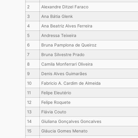
2
Alexandre Ditzel Faraco
3
Ana Bátia Glenk
4
Ana Beatriz Alves Ferreira
5
Andressa Teixeira
6
Bruna Pamplona de Queiroz
7
Bruna Silvestre Prado
8
Camila Monferrari Oliveira
9
Denis Alves Guimarães
10
Fabricio A. Cardim de Almeida
11
Felipe Eleutério
12
Felipe Roquete
13
Flávia Couto
14
Giuliana Gonçalves Goncalves
15
Gláucia Gomes Menato