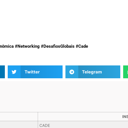
nômica
#Networking
#DesafiosGlobais
#Cade
Twitter
Telegram
IN
CADE