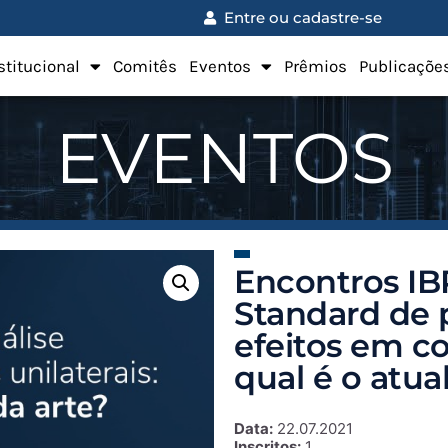
Entre ou cadastre-se
stitucional
Comitês
Eventos
Prêmios
Publicaçõe
EVENTOS
Encontros I
Standard de p
efeitos em co
qual é o atua
Data:
22.07.2021
Inscritos:
1