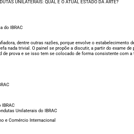
DUTAS UNILATERAIS: QUAL É O ATUAL ESTADO DA ARTE?
ia do IBRAC
afiadora, dentre outras razões, porque envolve o estabelecimento d
fa nada trivial. O painel se propõe a discutir, a partir do exame d
d de prova e se isso tem se colocado de forma consistente com a
IBRAC
o IBRAC
Condutas Unilaterais do IBRAC
mo e Comércio Internacional