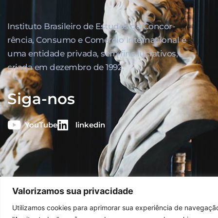
Instituto Brasileiro de Estudos de Concor­
rência, Consumo e Comércio Internacional é
uma entidade privada, sem fins lucrativos,
criada em dezembro de 1992.
Siga-nos
YouTube
linkedin
Valorizamos sua privacidade
© 2026
Ibrac.
Utilizamos cookies para aprimorar sua experiência de navegação,