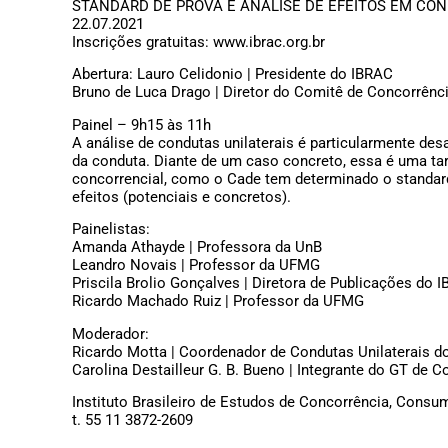
STANDARD DE PROVA E ANÁLISE DE EFEITOS EM CON
22.07.2021
Inscrições gratuitas: www.ibrac.org.br
Abertura: Lauro Celidonio | Presidente do IBRAC
Bruno de Luca Drago | Diretor do Comitê de Concorrênc
Painel – 9h15 às 11h
A análise de condutas unilaterais é particularmente des
da conduta. Diante de um caso concreto, essa é uma tare
concorrencial, como o Cade tem determinado o standar
efeitos (potenciais e concretos).
Painelistas:
Amanda Athayde | Professora da UnB
Leandro Novais | Professor da UFMG
Priscila Brolio Gonçalves | Diretora de Publicações do 
Ricardo Machado Ruiz | Professor da UFMG
Moderador:
Ricardo Motta | Coordenador de Condutas Unilaterais d
Carolina Destailleur G. B. Bueno | Integrante do GT de 
Instituto Brasileiro de Estudos de Concorrência, Consu
t. 55 11 3872-2609