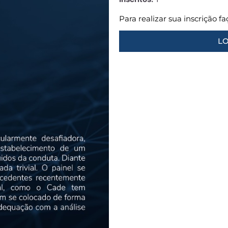
Para realizar sua inscrição f
LO