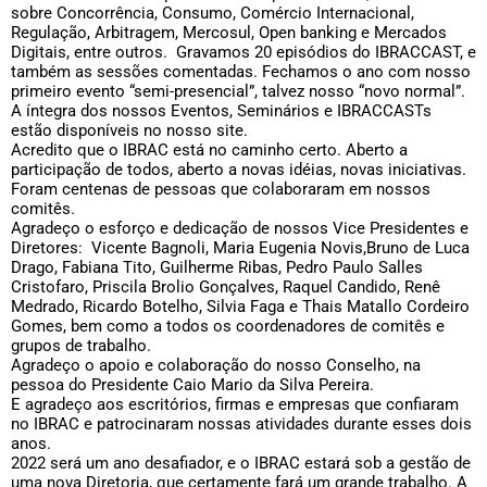
sobre Concorrência, Consumo, Comércio Internacional,
Regulação, Arbitragem, Mercosul, Open banking e Mercados
Digitais, entre outros. Gravamos 20 episódios do IBRACCAST, e
também as sessões comentadas. Fechamos o ano com nosso
primeiro evento “semi-presencial”, talvez nosso “novo normal”.
A íntegra dos nossos Eventos, Seminários e IBRACCASTs
estão disponíveis no nosso site.
Acredito que o IBRAC está no caminho certo. Aberto a
participação de todos, aberto a novas idéias, novas iniciativas.
Foram centenas de pessoas que colaboraram em nossos
comitês.
Agradeço o esforço e dedicação de nossos Vice Presidentes e
Diretores: Vicente Bagnoli, Maria Eugenia Novis,Bruno de Luca
Drago, Fabiana Tito, Guilherme Ribas, Pedro Paulo Salles
Cristofaro, Priscila Brolio Gonçalves, Raquel Candido, Renê
Medrado, Ricardo Botelho, Silvia Faga e Thais Matallo Cordeiro
Gomes, bem como a todos os coordenadores de comitês e
grupos de trabalho.
Agradeço o apoio e colaboração do nosso Conselho, na
pessoa do Presidente Caio Mario da Silva Pereira.
E agradeço aos escritórios, firmas e empresas que confiaram
no IBRAC e patrocinaram nossas atividades durante esses dois
anos.
2022 será um ano desafiador, e o IBRAC estará sob a gestão de
uma nova Diretoria, que certamente fará um grande trabalho. A