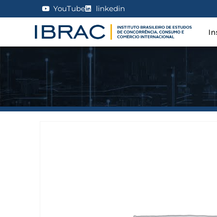
YouTube
linkedin
In