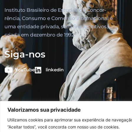
Instituto Brasileiro de Estudos de Concor­
rência, Consumo e Comércio Internacional é
uma entidade privada, sem fins lucrativos,
criada em dezembro de 1992.
Siga-nos
YouTube
linkedin
Valorizamos sua privacidade
© 2026
Ibrac.
Utilizamos cookies para aprimorar sua experiência de navegação,
“Aceitar todos”, você concorda com nosso uso de cookies.