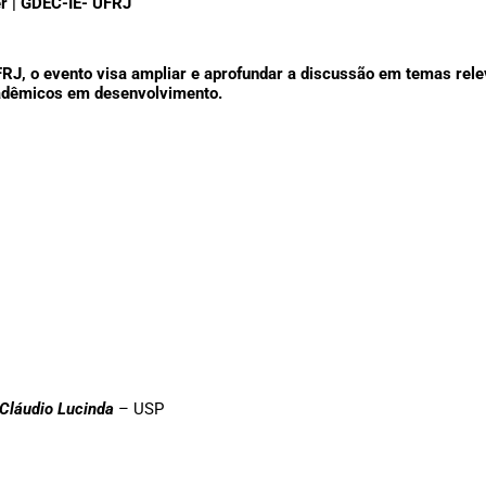
er | GDEC-IE- UFRJ
J, o evento visa ampliar e aprofundar a discussão em temas rele
cadêmicos em desenvolvimento.
 Cláudio Lucinda
– USP