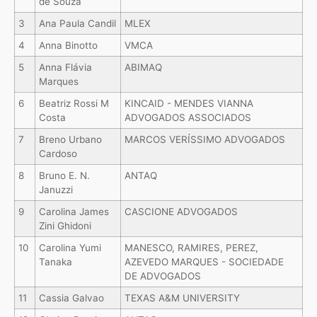
de Souza
3
Ana Paula Candil
MLEX
4
Anna Binotto
VMCA
5
Anna Flávia
ABIMAQ
Marques
6
Beatriz Rossi M
KINCAID - MENDES VIANNA
Costa
ADVOGADOS ASSOCIADOS
7
Breno Urbano
MARCOS VERÍSSIMO ADVOGADOS
Cardoso
8
Bruno E. N.
ANTAQ
Januzzi
9
Carolina James
CASCIONE ADVOGADOS
Zini Ghidoni
10
Carolina Yumi
MANESCO, RAMIRES, PEREZ,
Tanaka
AZEVEDO MARQUES - SOCIEDADE
DE ADVOGADOS
11
Cassia Galvao
TEXAS A&M UNIVERSITY