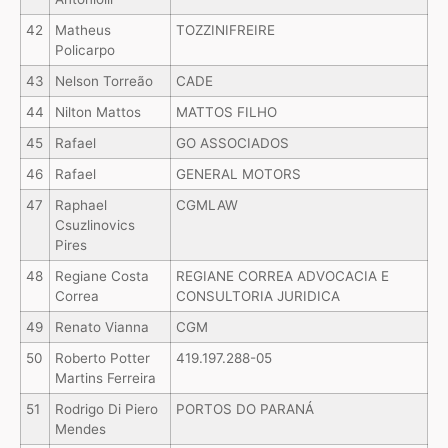
42
Matheus
TOZZINIFREIRE
Policarpo
43
Nelson Torreão
CADE
44
Nilton Mattos
MATTOS FILHO
45
Rafael
GO ASSOCIADOS
46
Rafael
GENERAL MOTORS
47
Raphael
CGMLAW
Csuzlinovics
Pires
48
Regiane Costa
REGIANE CORREA ADVOCACIA E
Correa
CONSULTORIA JURIDICA
49
Renato Vianna
CGM
50
Roberto Potter
419.197.288-05
Martins Ferreira
51
Rodrigo Di Piero
PORTOS DO PARANÁ
Mendes