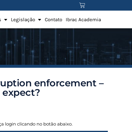
s
Legislação
Contato
Ibrac Academia
rruption enforcement –
 expect?
aça login clicando no botão abaixo.