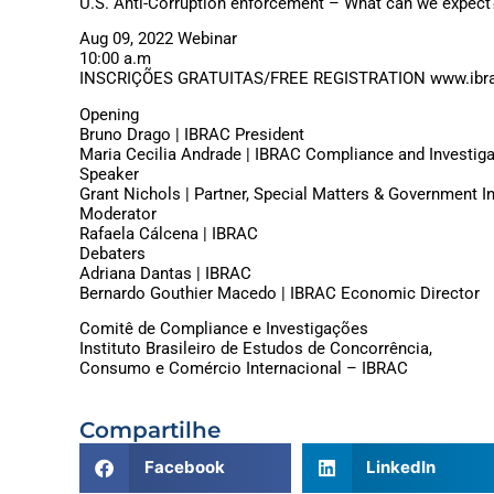
U.S. Anti-Corruption enforcement – What can we expect
Aug 09, 2022 Webinar
10:00 a.m
INSCRIÇÕES GRATUITAS/FREE REGISTRATION www.ibrac
Opening
Bruno Drago | IBRAC President
Maria Cecilia Andrade | IBRAC Compliance and Investiga
Speaker
Grant Nichols | Partner, Special Matters & Government In
Moderator
Rafaela Cálcena | IBRAC
Debaters
Adriana Dantas | IBRAC
Bernardo Gouthier Macedo | IBRAC Economic Director
Comitê de Compliance e Investigações
Instituto Brasileiro de Estudos de Concorrência,
Consumo e Comércio Internacional – IBRAC
Compartilhe
Facebook
LinkedIn