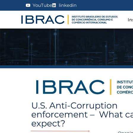
YouTube
linkedin
In