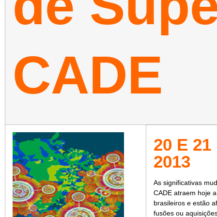
de Supe
CADE
20 E 2
2013
As significativas mu
CADE atraem hoje a 
brasileiros e estão
fusões ou aquisiçõe