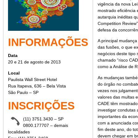
vigência da nova Lei
mostrado eficiência 
autarquia inéditas q
Competition Review”,
defesa da concorrên
INFORMAÇÕES
A principal mudança
das fusões, o que e
negócios deste tipo
Data
chamado “risco CADE
20 e 21 de agosto de 2013
como a Análise de R
Local
As mudanças também
Paulista Wall Street Hotel
do órgão no combate 
Rua Itapeva, 636 – Bela Vista
vezes nos julgament
São Paulo – SP
valores das multas 
INSCRIÇÕES
CADE têm mostrado q
investigar condutas 
importantes da econ
(11) 3751.3430 – SP
com a anunciada con
0800.177707 – demais
fim deste ano, do to
localidades
devem chegar em br