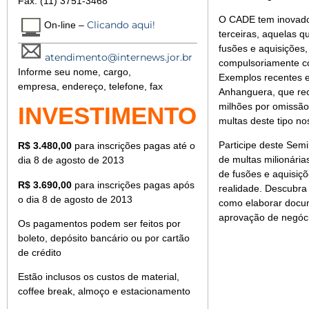
Fax: (11) 3751-3468
O CADE tem inovado
Clicando aqui!
On-line –
terceiras, aquelas 
fusões e aquisições
atendimento@internews.jor.br
compulsoriamente co
Informe seu nome, cargo,
Exemplos recentes e
empresa, endereço, telefone, fax
Anhanguera, que re
milhões por omissão 
INVESTIMENTO
multas deste tipo no
Participe deste Sem
R$ 3.480,00
para inscrições pagas até o
de multas milionárias
dia 8 de agosto de 2013
de fusões e aquisiç
R$ 3.690,00
para inscrições pagas após
realidade. Descubr
o dia 8 de agosto de 2013
como elaborar docum
aprovação de negóc
Os pagamentos podem ser feitos por
boleto, depósito bancário ou por cartão
de crédito
Estão inclusos os custos de material,
coffee break, almoço e estacionamento