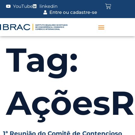
YouTube
linkedin
Entre ou cadastre-se
Tag:
AçõesR
1ª Reunião do Comitê de Contencioso