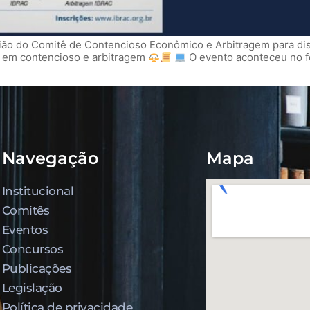
nião do Comitê de Contencioso Econômico e Arbitragem para dis
as em contencioso e arbitragem
O evento aconteceu no f
Navegação
Mapa
Institucional
Comitês
Eventos
Concursos
Publicações
Legislação
Política de privacidade