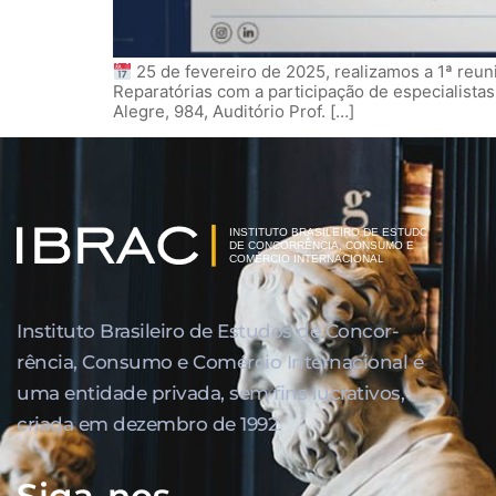
25 de fevereiro de 2025, realizamos a 1ª reu
Reparatórias com a participação de especialist
Alegre, 984, Auditório Prof. […]
Instituto Brasileiro de Estudos de Concor­
rência, Consumo e Comércio Internacional é
uma entidade privada, sem fins lucrativos,
criada em dezembro de 1992.