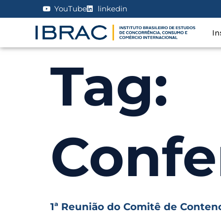
YouTube
linkedin
In
Tag:
Confe
1ª Reunião do Comitê de Conten