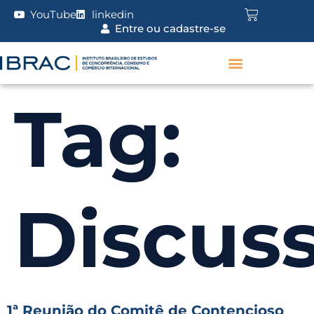
YouTube
linkedin
Entre ou cadastre-se
Tag:
Discuss
1ª Reunião do Comitê de Contencioso