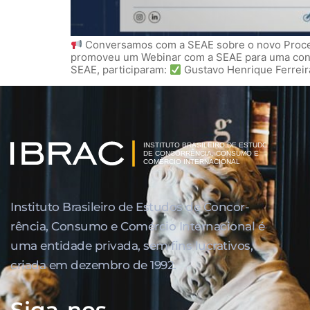
Conversamos com a SEAE sobre o novo Proced
promoveu um Webinar com a SEAE para uma conve
SEAE, participaram:
Gustavo Henrique Ferreir
Instituto Brasileiro de Estudos de Concor­
rência, Consumo e Comércio Internacional é
uma entidade privada, sem fins lucrativos,
criada em dezembro de 1992.