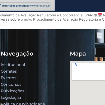
imento de Avaliação Regulatória e Concorrencial (PARC)!
N
rsa sobre o novo Procedimento de Avaliação Regulatória e C
a […]
Navegação
Mapa
Institucional
Comitês
Eventos
Concursos
Publicações
Legislação
Política de privacidade