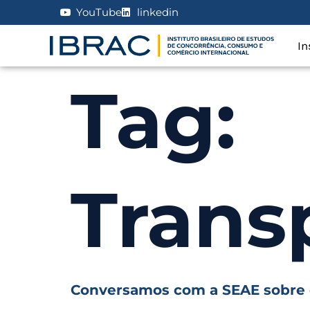
YouTube
linkedin
In
Tag:
Trans
Conversamos com a SEAE sobre o