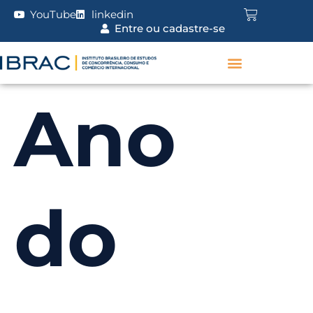
YouTube
linkedin
Entre ou cadastre-se
Ano
do