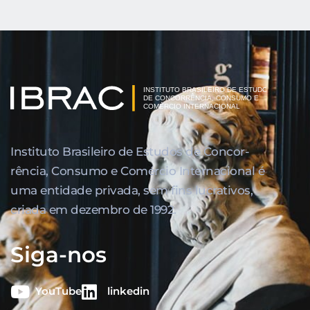
Instituto Brasileiro de Estudos de Concor­
rência, Consumo e Comércio Internacional é
uma entidade privada, sem fins lucrativos,
criada em dezembro de 1992.
Siga-nos
YouTube
linkedin