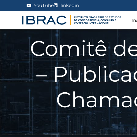
YouTube
linkedin
In
Comitê de
– Publica
Chamada