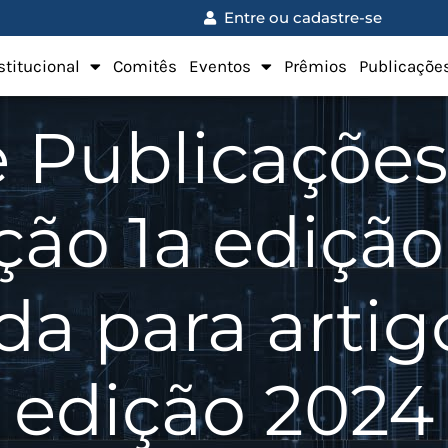
Entre ou cadastre-se
stitucional
Comitês
Eventos
Prêmios
Publicaçõe
 Publicaçõe
ção 1a ediçã
 para artig
edição 2024