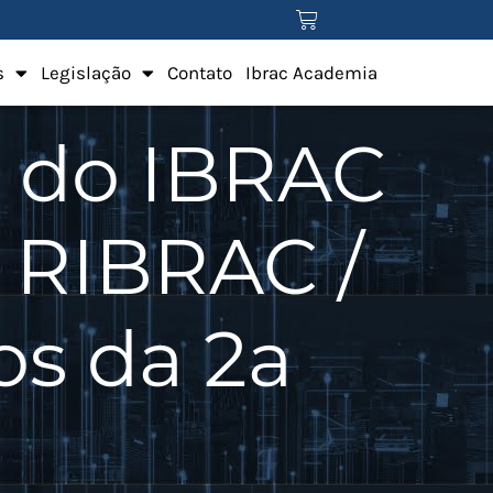
s
Legislação
Contato
Ibrac Academia
s do IBRAC
o RIBRAC /
os da 2a