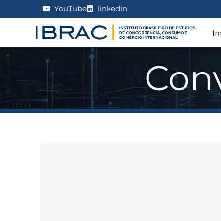
YouTube
linkedin
In
Con