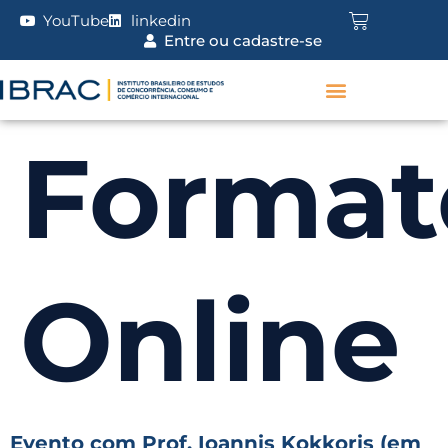
YouTube
linkedin
Entre ou cadastre-se
Format
Online
Evento com Prof. Ioannis Kokkoris (em