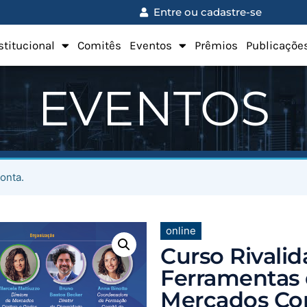
Entre ou cadastre-se
stitucional
Comitês
Eventos
Prêmios
Publicaçõe
EVENTOS
onta.
online
Curso Rivalid
Ferramentas 
Mercados Con