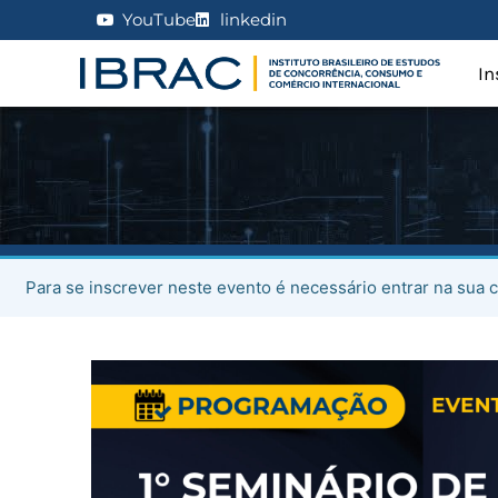
YouTube
linkedin
In
Para se inscrever neste evento é necessário entrar na sua c