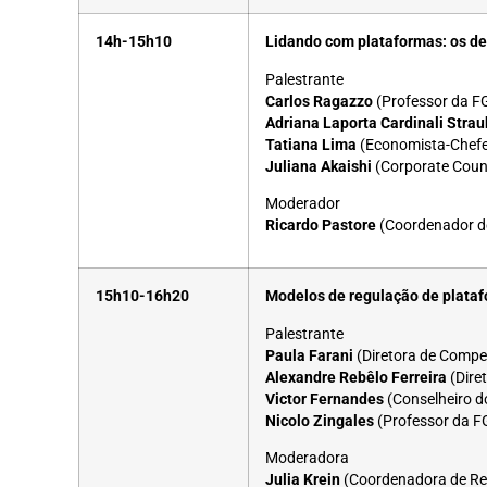
14h-15h10
Lidando com plataformas: os des
Palestrante
Carlos Ragazzo
(Professor da F
Adriana Laporta Cardinali Stra
Tatiana Lima
(Economista-Chefe
Juliana Akaishi
(Corporate Coun
Moderador
Ricardo Pastore
(Coordenador d
15h10-16h20
Modelos de regulação de plataf
Palestrante
Paula Farani
(Diretora de Compet
Alexandre Rebêlo Ferreira
(Dire
Victor Fernandes
(Conselheiro d
Nicolo Zingales
(Professor da F
Moderadora
Julia Krein
(Coordenadora de Re