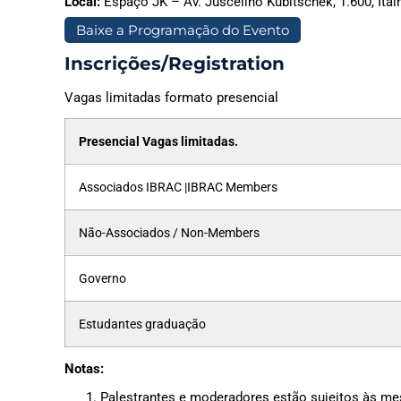
Local:
Espaço JK – Av. Juscelino Kubitschek, 1.600, Itai
Baixe a Programação do Evento
Inscrições/Registration
Vagas limitadas formato presencial
Presencial Vagas limitadas.
Associados IBRAC |IBRAC Members
Não-Associados / Non-Members
Governo
Estudantes graduação
Notas:
Palestrantes e moderadores estão sujeitos às me