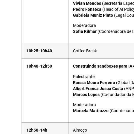
Vivian Mendes
(Secretaria Espec
Pedro Fonseca
(Head of AI Poli
Gabriela Muniz Pinto
(Legal Cou
Moderadora
Sofia Kilmar
(Coordenadora de Int
10h25-10h40
Coffee Break
10h40-12h50
Construindo sandboxes para IA e
Palestrante
Raissa Moura Ferreira
(Global D
Albert Franca Josua Costa
(ANP
Marcos Lopes
(Co-fundador da 
Moderadora
Marcela Mattiuzzo
(Coordenador
12h50-14h
Almoço