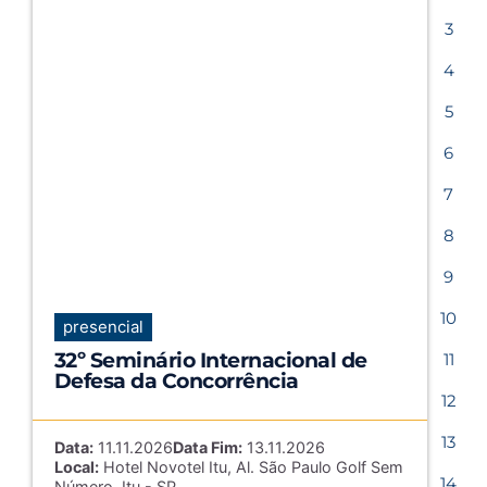
3
4
5
6
7
8
9
10
presencial
32º Seminário Internacional de
11
Defesa da Concorrência
12
13
Data:
11.11.2026
Data Fim:
13.11.2026
Local:
Hotel Novotel Itu, Al. São Paulo Golf Sem
14
Número, Itu - SP