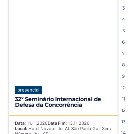
3
4
5
6
7
8
9
10
presencial
32º Seminário Internacional de
11
Defesa da Concorrência
12
13
Data:
11.11.2026
Data Fim:
13.11.2026
Local:
Hotel Novotel Itu, Al. São Paulo Golf Sem
14
Número, Itu - SP