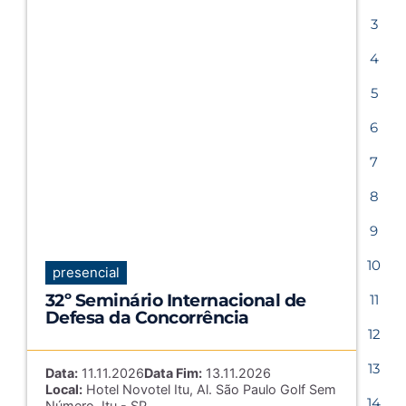
3
4
5
6
7
8
9
10
presencial
32º Seminário Internacional de
11
Defesa da Concorrência
12
13
Data:
11.11.2026
Data Fim:
13.11.2026
Local:
Hotel Novotel Itu, Al. São Paulo Golf Sem
14
Número, Itu - SP