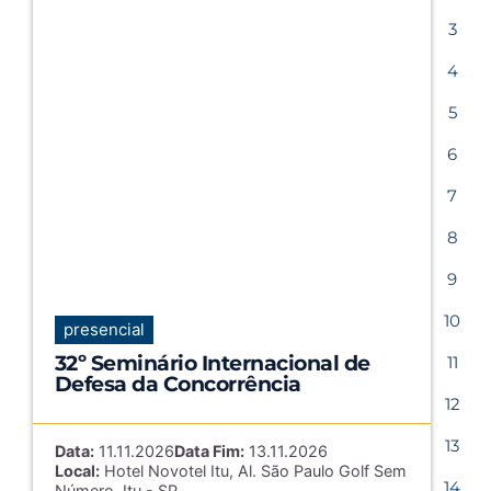
3
4
5
6
7
8
9
10
presencial
32º Seminário Internacional de
11
Defesa da Concorrência
12
13
Data:
11.11.2026
Data Fim:
13.11.2026
Local:
Hotel Novotel Itu, Al. São Paulo Golf Sem
14
Número, Itu - SP